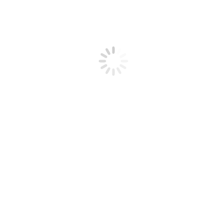
บายและความคงทน
Dynamic
พฤษภาคม 5, 2026